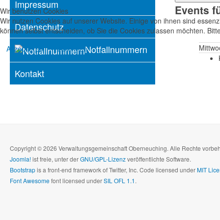
Impressum
Events f
Wir benutzen Cookies
Wir nutzen Cookies auf unserer Website. Einige von ihnen sind essenzi
Datenschutz
können selbst entscheiden, ob Sie die Cookies zulassen möchten. Bitte
Notfallnummern
Mittwo
Akzeptieren
Ablehnen
Kontakt
Copyright © 2026 Verwaltungsgemeinschaft Oberneuching. Alle Rechte vorbe
Joomla!
ist freie, unter der
GNU/GPL-Lizenz
veröffentlichte Software.
Bootstrap
is a front-end framework of Twitter, Inc. Code licensed under
MIT Lice
Font Awesome
font licensed under
SIL OFL 1.1
.