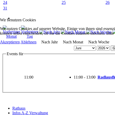
24
25
26
31
Wir benutzen Cookies
Wir nutzen Cookies auf unserer Website. Einige von ihnen sind essenzi
können selbst entscheiden, ob Sie die Cookies zulassen möchten. Bitte
Akzeptieren
Ablehnen
Nach Jahr
Nach Monat
Nach Woche
G
Events für
11:00
11:00 - 13:00
Radlausfl
Rathaus
Infos A-Z Verwaltung