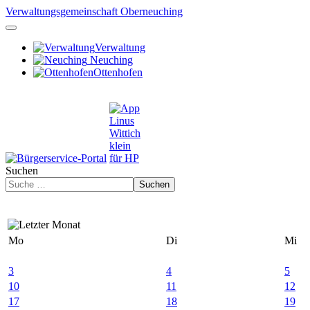
Verwaltungsgemeinschaft Oberneuching
Verwaltung
Neuching
Ottenhofen
Suchen
Suchen
Mo
Di
Mi
3
4
5
10
11
12
17
18
19