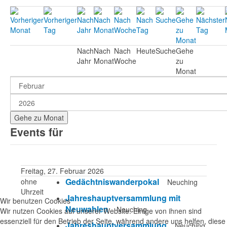
Nach
Nach
Nach
Heute
Suche
Gehe
Jahr
Monat
Woche
zu
Monat
Gehe zu Monat
Events für
Freitag, 27. Februar 2026
Gedächtniswanderpokal
ohne
Neuching
Uhrzeit
Jahreshauptversammlung mit
Wir benutzen Cookies
Neuwahlen
Neuching
Wir nutzen Cookies auf unserer Website. Einige von ihnen sind
essenziell für den Betrieb der Seite, während andere uns helfen, diese
Jahreshauptversammlung
Neuching