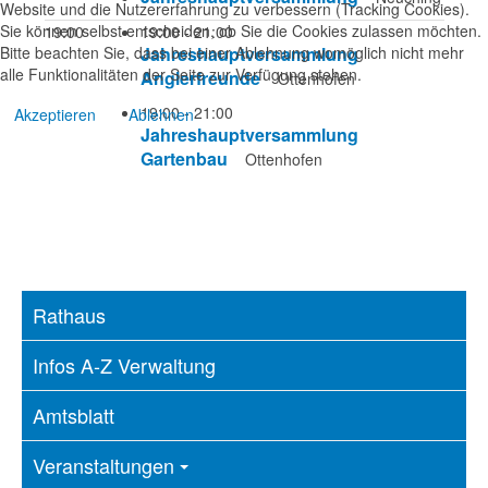
Website und die Nutzererfahrung zu verbessern (Tracking Cookies).
Sie können selbst entscheiden, ob Sie die Cookies zulassen möchten.
19:00
19:00 - 21:00
Bitte beachten Sie, dass bei einer Ablehnung womöglich nicht mehr
Jahreshauptversammlung
alle Funktionalitäten der Seite zur Verfügung stehen.
Anglerfreunde
Ottenhofen
19:00 - 21:00
Akzeptieren
Ablehnen
Jahreshauptversammlung
Gartenbau
Ottenhofen
Rathaus
Infos A-Z Verwaltung
Amtsblatt
Veranstaltungen