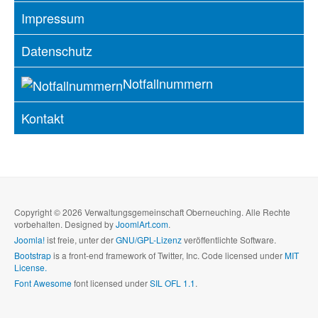
Impressum
Datenschutz
Notfallnummern
Kontakt
Copyright © 2026 Verwaltungsgemeinschaft Oberneuching. Alle Rechte
vorbehalten. Designed by
JoomlArt.com
.
Joomla!
ist freie, unter der
GNU/GPL-Lizenz
veröffentlichte Software.
Bootstrap
is a front-end framework of Twitter, Inc. Code licensed under
MIT
License.
Font Awesome
font licensed under
SIL OFL 1.1
.