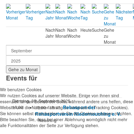
Nach
Nach
Nach
Heute
Suche
Gehe
Jahr
Monat
Woche
zu
Monat
Gehe zu Monat
Events für
Wir benutzen Cookies
Wir nutzen Cookies auf unserer Website. Einige von ihnen sind
Dienstag, 30. September 2025
essenziell für den Betrieb der Seite, während andere uns helfen, diese
Rehasport der
18:00
Website und die Nutzererfahrung zu verbessern (Tracking Cookies).
18:00 - 18:45
Sie können selbst entscheiden, ob Sie die Cookies zulassen möchten.
Rehasportverein Niederneuching e. V.
Bitte beachten Sie, dass bei einer Ablehnung womöglich nicht mehr
Neuching
alle Funktionalitäten der Seite zur Verfügung stehen.