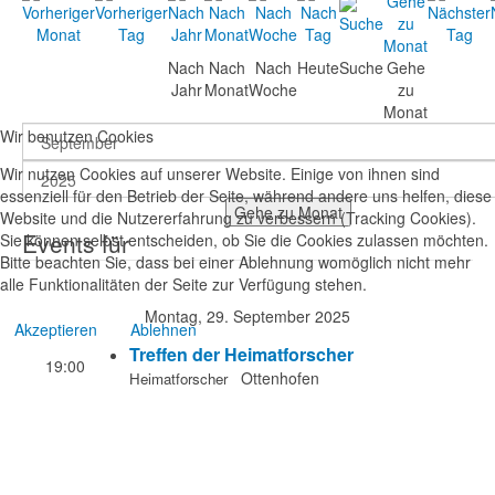
Nach
Nach
Nach
Heute
Suche
Gehe
Jahr
Monat
Woche
zu
Monat
Wir benutzen Cookies
Wir nutzen Cookies auf unserer Website. Einige von ihnen sind
essenziell für den Betrieb der Seite, während andere uns helfen, diese
Gehe zu Monat
Website und die Nutzererfahrung zu verbessern (Tracking Cookies).
Events für
Sie können selbst entscheiden, ob Sie die Cookies zulassen möchten.
Bitte beachten Sie, dass bei einer Ablehnung womöglich nicht mehr
alle Funktionalitäten der Seite zur Verfügung stehen.
Montag, 29. September 2025
Akzeptieren
Ablehnen
Treffen der Heimatforscher
19:00
Ottenhofen
Heimatforscher