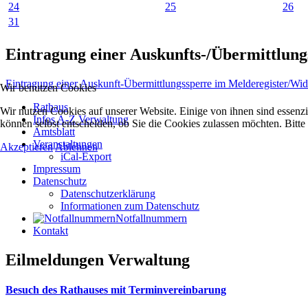
24
25
26
31
Eintragung einer Auskunfts-/Übermittlun
Eintragung einer Auskunft-Übermittlungssperre im Melderegister/Wi
Wir benutzen Cookies
Rathaus
Wir nutzen Cookies auf unserer Website. Einige von ihnen sind essenzi
Infos A-Z Verwaltung
können selbst entscheiden, ob Sie die Cookies zulassen möchten. Bitte
Amtsblatt
Veranstaltungen
Akzeptieren
Ablehnen
iCal-Export
Impressum
Datenschutz
Datenschutzerklärung
Informationen zum Datenschutz
Notfallnummern
Kontakt
Eilmeldungen Verwaltung
Besuch des Rathauses mit Terminvereinbarung