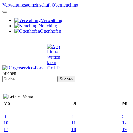
Verwaltungsgemeinschaft Oberneuching
Verwaltung
Neuching
Ottenhofen
Suchen
Suchen
Mo
Di
Mi
3
4
5
10
11
12
17
18
19