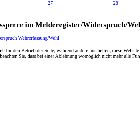
27
28
gssperre im Melderegister/Widerspruch/We
derspruch Wehrerfassung/Wahl
ell für den Betrieb der Seite, während andere uns helfen, diese Websit
 beachten Sie, dass bei einer Ablehnung womöglich nicht mehr alle Funk