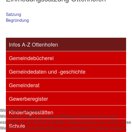
Satzung
Begründung
Infos A-Z Ottenhofen
Gemeindebücherei
Gemeindedaten und -geschichte
Gemeinderat
Gewerberegister
Wir benutzen Cookies
Kindertagesstätten
Wir nutzen Cookies auf unserer Website. Einige von ihnen sind
essenziell für den Betrieb der Seite, während andere uns helfen, diese
Schule
Website und die Nutzererfahrung zu verbessern (Tracking Cookies).