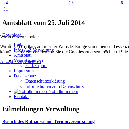
24
25
26
31
Amtsblatt vom 25. Juli 2014
Download
Wir benutzen Cookies
Rathaus
Wir nutzen Cookies auf unserer Website. Einige von ihnen sind essenzi
Infos A-Z Verwaltung
können selbst entscheiden, ob Sie die Cookies zulassen möchten. Bitte
Amtsblatt
Veranstaltungen
Akzeptieren
Ablehnen
iCal-Export
Impressum
Datenschutz
Datenschutzerklärung
Informationen zum Datenschutz
Notfallnummern
Kontakt
Eilmeldungen Verwaltung
Besuch des Rathauses mit Terminvereinbarung