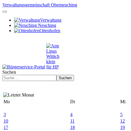
Verwaltungsgemeinschaft Oberneuching
Verwaltung
Neuching
Ottenhofen
Suchen
Suchen
Mo
Di
Mi
3
4
5
10
11
12
17
18
19