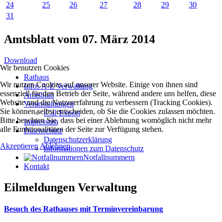
24
25
26
27
28
29
30
31
Amtsblatt vom 07. März 2014
Download
Wir benutzen Cookies
Rathaus
Wir nutzen Cookies auf unserer Website. Einige von ihnen sind
Infos A-Z Verwaltung
essenziell für den Betrieb der Seite, während andere uns helfen, diese
Amtsblatt
Website und die Nutzererfahrung zu verbessern (Tracking Cookies).
Veranstaltungen
Sie können selbst entscheiden, ob Sie die Cookies zulassen möchten.
iCal-Export
Bitte beachten Sie, dass bei einer Ablehnung womöglich nicht mehr
Impressum
alle Funktionalitäten der Seite zur Verfügung stehen.
Datenschutz
Datenschutzerklärung
Akzeptieren
Ablehnen
Informationen zum Datenschutz
Notfallnummern
Kontakt
Eilmeldungen Verwaltung
Besuch des Rathauses mit Terminvereinbarung