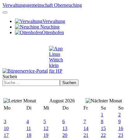
Verwaltungsgemeinschaft Oberneuching
Verwaltung
Neuching
Ottenhofen
Suchen
Suchen
August 2026
Mo
Di
Mi
Do
Fr
Sa
So
1
2
3
4
5
6
7
8
9
10
11
12
13
14
15
16
17
18
19
20
21
22
23