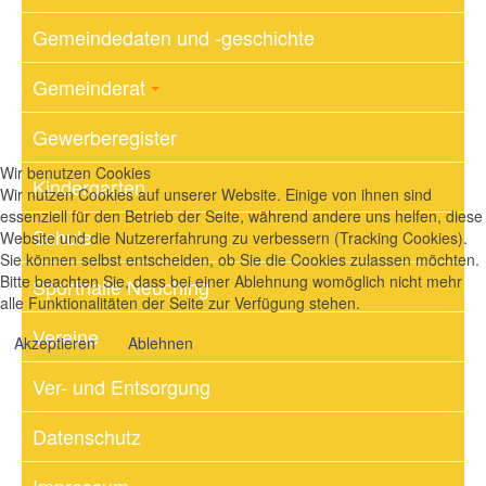
Gemeindedaten und -geschichte
Gemeinderat
Gewerberegister
Wir benutzen Cookies
Kindergarten
Wir nutzen Cookies auf unserer Website. Einige von ihnen sind
essenziell für den Betrieb der Seite, während andere uns helfen, diese
Schule
Website und die Nutzererfahrung zu verbessern (Tracking Cookies).
Sie können selbst entscheiden, ob Sie die Cookies zulassen möchten.
Bitte beachten Sie, dass bei einer Ablehnung womöglich nicht mehr
Sporthalle Neuching
alle Funktionalitäten der Seite zur Verfügung stehen.
Vereine
Akzeptieren
Ablehnen
Ver- und Entsorgung
Datenschutz