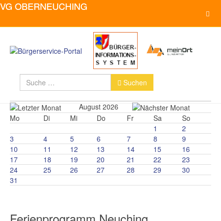
Suchen
Type 2 or more characters for resul
Suchen
August 2026
Mo
Di
Mi
Do
Fr
Sa
So
1
2
3
4
5
6
7
8
9
10
11
12
13
14
15
16
17
18
19
20
21
22
23
24
25
26
27
28
29
30
31
Ferienprogramm Neuching