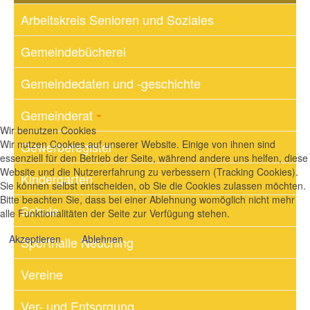
Arbeitskreis Senioren und Soziales
Gemeindebücherei
Gemeindedaten und -geschichte
Gemeinderat
Wir benutzen Cookies
Wir nutzen Cookies auf unserer Website. Einige von ihnen sind
Gewerberegister
essenziell für den Betrieb der Seite, während andere uns helfen, diese
Website und die Nutzererfahrung zu verbessern (Tracking Cookies).
Kindergarten
Sie können selbst entscheiden, ob Sie die Cookies zulassen möchten.
Bitte beachten Sie, dass bei einer Ablehnung womöglich nicht mehr
Schule
alle Funktionalitäten der Seite zur Verfügung stehen.
Akzeptieren
Ablehnen
Sporthalle Neuching
Vereine
Ver- und Entsorgung