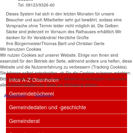
Tel. 08123/9326-60
Dieses System hat sich in den letzten Monaten für unsere
Besucher und auch Mitarbeiter sehr gut bewährt, sodass eine
Vorsprache ohne Termin leider nicht möglich ist. Die Gelben
Säcke sind jederzeit im Vorraum des Rathauses erhältlich.Wir
danken für Ihr Verständnis! Herzliche Grüße
Ihre BürgermeisterThomas Bartl und Christian Gerte
Wir benutzen Cookies
Wir nutzen Cookies auf unserer Website. Einige von ihnen sind
essenziell für den Betrieb der Seite, während andere uns helfen, diese
Website und die Nutzererfahrung zu verbessern (Tracking Cookies).
Sie können selbst entscheiden, ob Sie die Cookies zulassen möchten.
Bitte beachten Sie, dass bei einer Ablehnung womöglich nicht mehr
Infos A-Z Ottenhofen
alle Funktionalitäten der Seite zur Verfügung stehen.
Gemeindebücherei
Akzeptieren
Ablehnen
Gemeindedaten und -geschichte
Gemeinderat