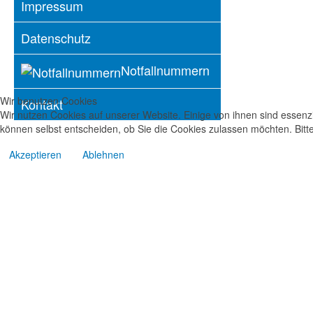
Impressum
Datenschutz
Notfallnummern
Wir benutzen Cookies
Kontakt
Wir nutzen Cookies auf unserer Website. Einige von ihnen sind essenzi
können selbst entscheiden, ob Sie die Cookies zulassen möchten. Bitte
Akzeptieren
Ablehnen