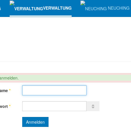
G
VERWALTUNG
NEUCHING
 anmelden.
name
*
Passwort anzeigen
wort
*
Anmelden