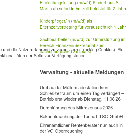
Einrichtungsleitung (m/w/d) Kinderhaus St.
Martin ab sofort in Vollzeit befristet für 2 Jahre
Kinderpfleger/in (m/w/d) als
Elternzeitvertretung für voraussichtlich 1 Jahr
Sachbearbeiter (m/w/d) zur Unterstützung im
Bereich Finanzen/Sekretariat zum
te und die Nutzererfahrung zu verbessern (Tracking Cookies). Sie
nächstmöglichen Zeitpunkt
ktionalitäten der Seite zur Verfügung stehen.
Verwaltung - aktuelle Meldungen
Umbau der Müllumladestation Isen –
Schließzeitraum um einen Tag verlängert –
Betrieb erst wieder ab Dienstag, 11.08.26
Durchführung des Mikrozensus 2026
Bekanntmachung der TenneT TSO GmbH
Ehrenamtlicher Rentenberater nun auch in
der VG Oberneuching