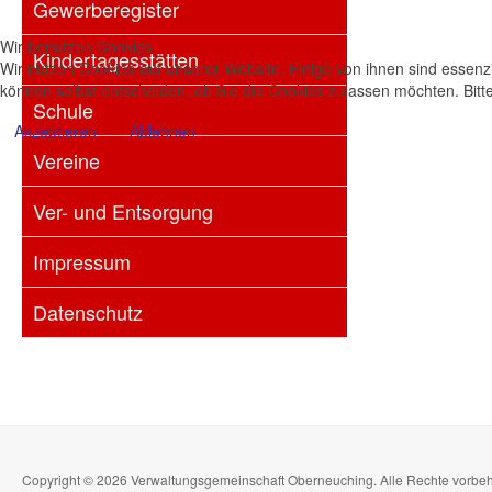
Gewerberegister
Wir benutzen Cookies
Kindertagesstätten
Wir nutzen Cookies auf unserer Website. Einige von ihnen sind essenzi
können selbst entscheiden, ob Sie die Cookies zulassen möchten. Bitte
Schule
Akzeptieren
Ablehnen
Vereine
Ver- und Entsorgung
Impressum
Datenschutz
Copyright © 2026 Verwaltungsgemeinschaft Oberneuching. Alle Rechte vorbe