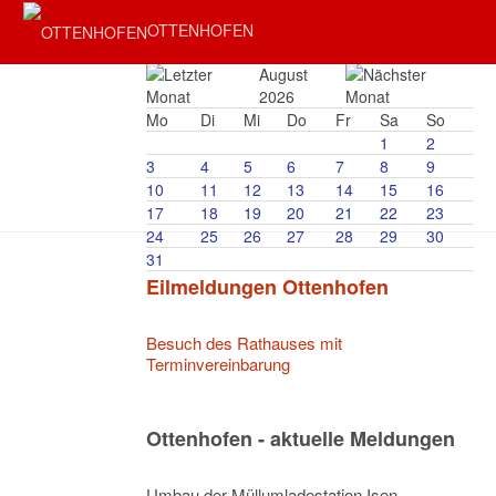
OTTENHOFEN
August
2026
Mo
Di
Mi
Do
Fr
Sa
So
1
2
3
4
5
6
7
8
9
10
11
12
13
14
15
16
17
18
19
20
21
22
23
24
25
26
27
28
29
30
31
Eilmeldungen Ottenhofen
Besuch des Rathauses mit
Terminvereinbarung
Ottenhofen - aktuelle Meldungen
Umbau der Müllumladestation Isen –