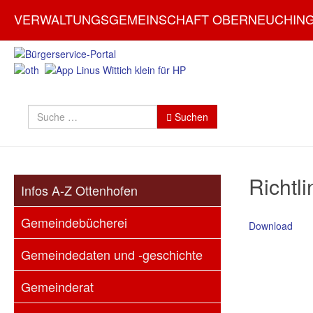
VERWALTUNGSGEMEINSCHAFT OBERNEUCHIN
Suchen
Suchen
Richtl
Infos A-Z Ottenhofen
Gemeindebücherei
Download
Gemeindedaten und -geschichte
Gemeinderat