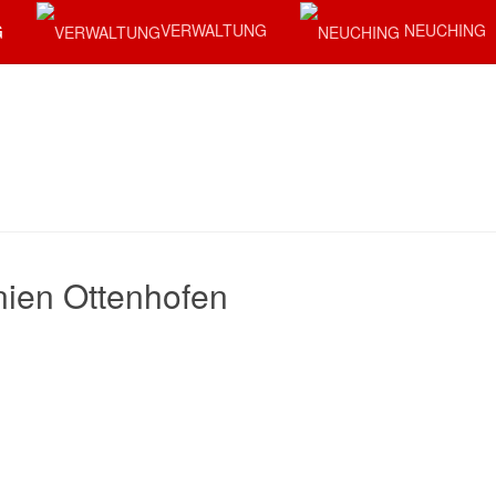
G
VERWALTUNG
NEUCHING
inien Ottenhofen