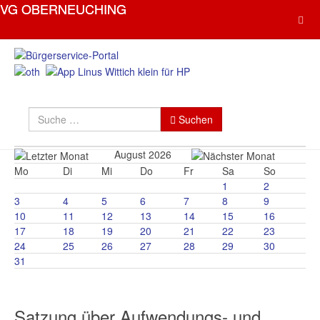
Suchen
Type 2 or more characters for resul
Suchen
August 2026
Mo
Di
Mi
Do
Fr
Sa
So
1
2
3
4
5
6
7
8
9
10
11
12
13
14
15
16
17
18
19
20
21
22
23
24
25
26
27
28
29
30
31
Satzung über Aufwendungs- und