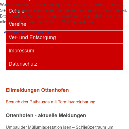
Website und die Nutzererfahrung zu verbessern (Tracking Cookies).
Schule
Sie können selbst entscheiden, ob Sie die Cookies zulassen möchten.
Bitte beachten Sie, dass bei einer Ablehnung womöglich nicht mehr
alle Funktionalitäten der Seite zur Verfügung stehen.
Vereine
Akzeptieren
Ablehnen
Ver- und Entsorgung
Impressum
Datenschutz
Eilmeldungen Ottenhofen
Besuch des Rathauses mit Terminvereinbarung
Ottenhofen - aktuelle Meldungen
Umbau der Müllumladestation Isen – Schließzeitraum um