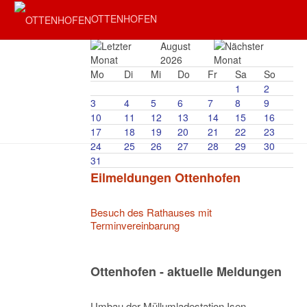
OTTENHOFEN
August
2026
Mo
Di
Mi
Do
Fr
Sa
So
1
2
3
4
5
6
7
8
9
10
11
12
13
14
15
16
17
18
19
20
21
22
23
24
25
26
27
28
29
30
31
Eilmeldungen Ottenhofen
Besuch des Rathauses mit
Terminvereinbarung
Ottenhofen - aktuelle Meldungen
Umbau der Müllumladestation Isen –