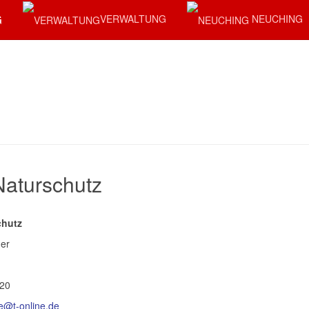
G
VERWALTUNG
NEUCHING
aturschutz
chutz
er
820
ke@t-online.de