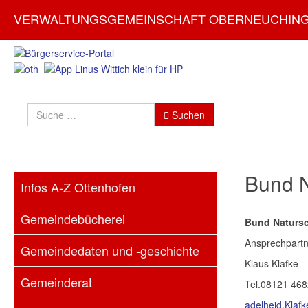
VERWALTUNGSGEMEINSCHAFT OBERNEUCHIN
Suchen
Suchen
Bund N
Infos A-Z Ottenhofen
Gemeindebücherei
Bund Naturs
Ansprechpartn
Gemeindedaten und -geschichte
Klaus Klafke
Gemeinderat
Tel.08121 46
adelheid.Klaf